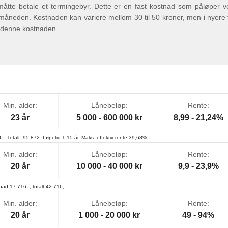
 måtte betale et termingebyr. Dette er en fast kostnad som påløper v
 måneden. Kostnaden kan variere mellom 30 til 50 kroner, men i nyere tid
 denne kostnaden.
Min. alder:
Lånebeløp:
Rente:
23 år
5 000 - 600 000 kr
8,99 - 21,24%
,-, Totalt: 95.872. Løpetid 1-15 år. Maks. effektiv rente 39,68%
Min. alder:
Lånebeløp:
Rente:
20 år
10 000 - 40 000 kr
9,9 - 23,9%
ad 17 716,-, totalt 42 716,-.
Min. alder:
Lånebeløp:
Rente:
20 år
1 000 - 20 000 kr
49 - 94%