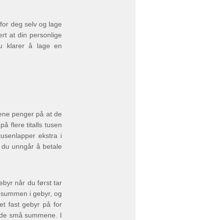
for deg selv og lage
rt at din personlige
u klarer å lage en
jene penger på at de
 flere titalls tusen
usenlapper ekstra i
t du unngår å betale
byr når du først tar
esummen i gebyr, og
t fast gebyr på for
r de små summene. I