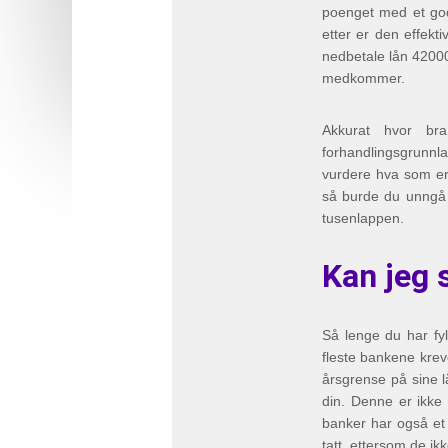
poenget med et god
etter er den effek
nedbetale lån 42000
medkommer.
Akkurat hvor br
forhandlingsgrunnl
vurdere hva som er 
så burde du unngå 
tusenlappen.
Kan jeg 
Så lenge du har fyl
fleste bankene kreve
årsgrense på sine l
din. Denne er ikke
banker har også et 
tatt, ettersom de ik