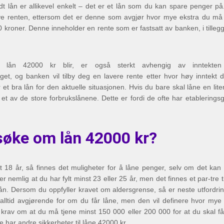
t lån er allikevel enkelt – det er et lån som du kan spare penger p
tive renten, ettersom det er denne som avgjør hvor mye ekstra du må
 kroner. Denne inneholder en rente som er fastsatt av banken, i tillegg 
a lån 42000 kr blir, er også sterkt avhengig av inntekten
aget, og banken vil tilby deg en lavere rente etter hvor høy inntekt
et bra lån for den aktuelle situasjonen. Hvis du bare skal låne en lit
et av de store forbrukslånene. Dette er fordi de ofte har etablering
søke om lån 42000 kr?
t 18 år, så finnes det muligheter for å låne penger, selv om det kan bl
r nemlig at du har fylt minst 23 eller 25 år, men det finnes et par-tre
ån. Dersom du oppfyller kravet om aldersgrense, så er neste utfordrin
 alltid avgjørende for om du får låne, men den vil definere hvor mye
krav om at du må tjene minst 150 000 eller 200 000 for at du skal få
ke har andre sikkerheter til låne 42000 kr.