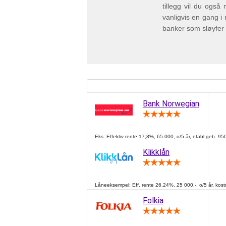
tillegg vil du også
vanligvis en gang i
banker som sløyfer
Bank Norwegian
Eks: Effektiv rente 17,8%, 65.000, o/5 år, etabl.geb. 950
Klikklån
Låneeksempel: Eff. rente 26,24%, 25 000,-, o/5 år, kostn
Folkia