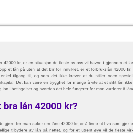
n 42000 kr, er en situasjon de fleste av oss vil havne i gjennom et lan
p et lån på uten at det blir for innviklet, er et forbrukslån 42000 kr.
nkel tilgang til, og som det ikke krever at du stiller noen spesie
enkapital. Det kan være en trygghet for mange å vite at et slikt lån ikk
 inn i betingelser og hvordan det hele fungerer før man vurderer å lån
t bra lån 42000 kr?
e gjøre før man søker om låne 42000 kr, er å finne ut hva som gjør et
lige tilbydere av lån på nettet, og for et utrent øye vil de fleste virk