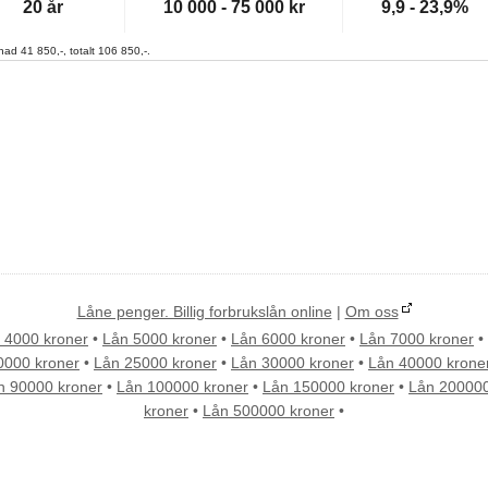
20 år
10 000 - 75 000 kr
9,9 - 23,9%
ad 41 850,-, totalt 106 850,-.
Låne penger. Billig forbrukslån online
|
Om oss
 4000 kroner
•
Lån 5000 kroner
•
Lån 6000 kroner
•
Lån 7000 kroner
•
0000 kroner
•
Lån 25000 kroner
•
Lån 30000 kroner
•
Lån 40000 krone
n 90000 kroner
•
Lån 100000 kroner
•
Lån 150000 kroner
•
Lån 200000
kroner
•
Lån 500000 kroner
•