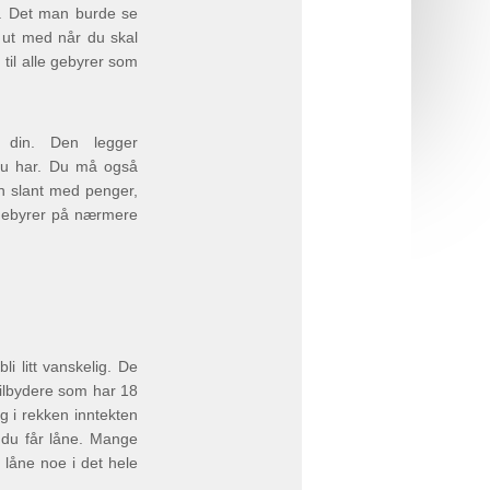
å. Det man burde se
 ut med når du skal
til alle gebyrer som
 din. Den legger
 du har. Du må også
en slant med penger,
sgebyrer på nærmere
i litt vanskelig. De
 tilbydere som har 18
g i rekken inntekten
 du får låne. Mange
 låne noe i det hele