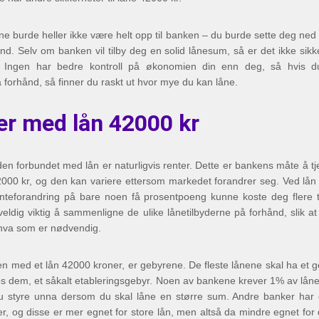
e burde heller ikke være helt opp til banken – du burde sette deg ned 
ånd. Selv om banken vil tilby deg en solid lånesum, så er det ikke sikke
. Ingen har bedre kontroll på økonomien din enn deg, så hvis d
 forhånd, så finner du raskt ut hvor mye du kan låne.
r med lån 42000 kr
en forbundet med lån er naturligvis renter. Dette er bankens måte å t
42000 kr, og den kan variere ettersom markedet forandrer seg. Ved lån på
renteforandring på bare noen få prosentpoeng kunne koste deg flere t
 veldig viktig å sammenligne de ulike lånetilbyderne på forhånd, slik a
 hva som er nødvendig.
 med et lån 42000 kroner, er gebyrene. De fleste lånene skal ha et ge
os dem, et såkalt etableringsgebyr. Noen av bankene krever 1% av lån
u styre unna dersom du skal låne en større sum. Andre banker har e
r, og disse er mer egnet for store lån, men altså da mindre egnet fo