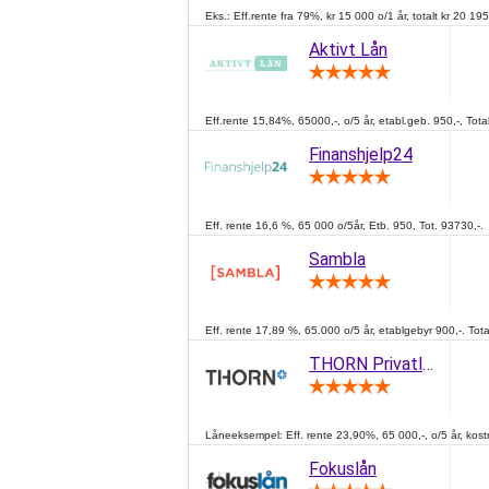
Eks.: Eff.rente fra 79%, kr 15 000 o/1 år, totalt kr 20 195
Aktivt Lån
Eff.rente 15,84%, 65000,-, o/5 år, etabl.geb. 950,-, Total
Finanshjelp24
Eff. rente 16,6 %, 65 000 o/5år, Etb. 950, Tot. 93730,-.
Sambla
Eff. rente 17,89 %, 65.000 o/5 år, etablgebyr 900,-. Tota
THORN Privatlån Pluss
Låneeksempel: Eff. rente 23,90%, 65 000,-, o/5 år, kostn
Fokuslån