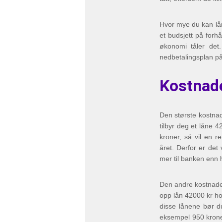
Hvor mye du kan lån
et budsjett på forh
økonomi tåler det
nedbetalingsplan på
Kostnade
Den største kostnad
tilbyr deg et låne 
kroner, så vil en 
året. Derfor er det
mer til banken enn
Den andre kostnaden
opp lån 42000 kr h
disse lånene bør d
eksempel 950 krone