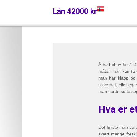
Lån 42000 kr
Å ha behov for å lå
måten man kan ta op
man har kjapp og e
sikkerhet, eller eg
man burde sette seg
Hva er e
Det første man burd
svært mange forskjel